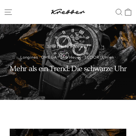
Direkt
SEITENNAVIGATION
SUC
zum
Inhalt
Startseite
/
News
/
Longines
·
OMEGA
·
TAG Heuer
·
TUDOR
·
Uhren
·
Mehr als ein Trend: Die schwarze Uhr