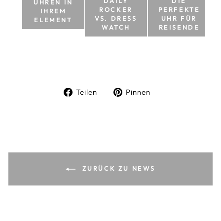
DAILY
DIE
UHREN IN
ROCKER
PERFEKTE
IHREM
VS. DRESS
UHR FÜR
ELEMENT
WATCH
REISENDE
Auf
Auf
Teilen
Pinnen
Facebook
Pinterest
teilen
pinnen
ZURÜCK ZU NEWS