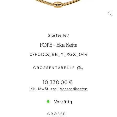
SCH
ES
Startseite
/
FOPE - Eka Kette
07F01CX_BB_Y_XGX_044
GRÖSSENTABELLE
Normaler
10.330,00 €
Preis
inkl. MwSt. zzgl.
Versandkosten
Vorrätig
GRÖSSE