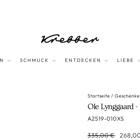
EN
SCHMUCK
ENTDECKEN
LIEBE
Startseite
/
Geschenke
Ole Lynggaard 
A2519-010XS
Normaler
Sonder
335,00 €
268,0