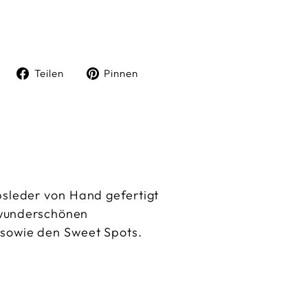
Auf
Auf
Teilen
Pinnen
Facebook
Pinterest
teilen
pinnen
sleder von Hand gefertigt
 wunderschönen
sowie den Sweet Spots.