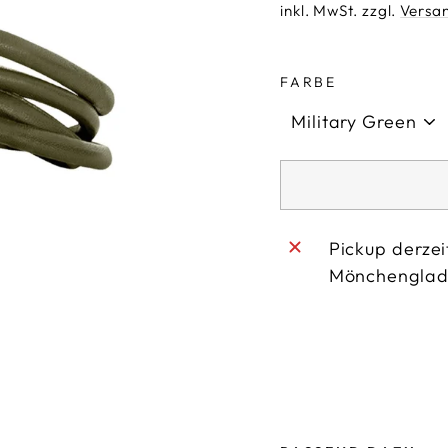
Preis
inkl. MwSt. zzgl.
Versa
FARBE
Pickup derzei
Mönchengla