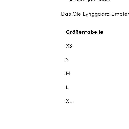
Das Ole Lynggaard Emblem 
Größentabelle
XS
S
M
L
XL