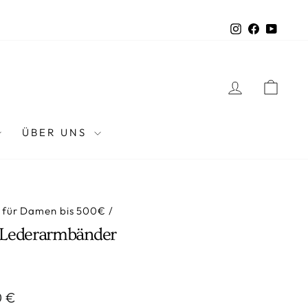
Instagram
Faceboo
YouTu
EINLOGG
EIN
ÜBER UNS
 für Damen bis 500€
/
- Lederarmbänder
preis
0 €